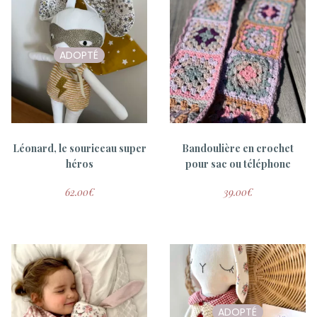
ADOPTÉ
Robe souricette + gilet
Robe souricette
tricoté main personnalisé
personnalisée
27.00
€
15.00
€
Léonard, le souriceau super
Bandoulière en crochet
héros
pour sac ou téléphone
62.00
€
39.00
€
ADOPTÉ
ADOPTÉ