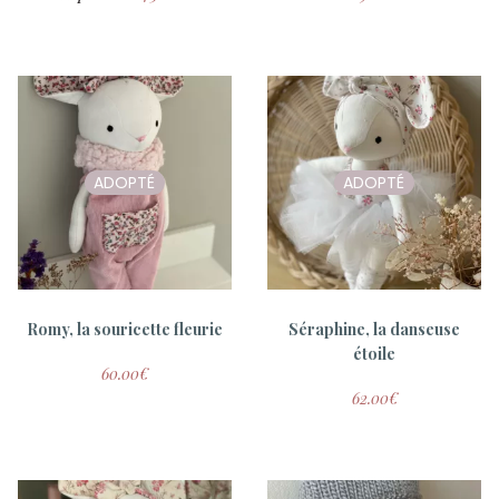
Tambour à personnaliser
Baby Box Gaston
ADOPTÉ
ADOPTÉ
(16 cm)
75.00
€
19.00
€
Romy, la souricette fleurie
Séraphine, la danseuse
étoile
60.00
€
62.00
€
ADOPTÉ