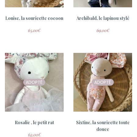
7.50
€
15.00
€
7.50
€
15.00
€
Louise, la souricette cocoon
Archibald, le lapinou stylé
65.00
€
69.00
€
ADOPTÉ
ADOPTÉ
Tambour Pluie de Bisoux
7.50
€
15.00
€
Rosalie , le petit rat
Sixtine, la souricette toute
douce
62.00
€