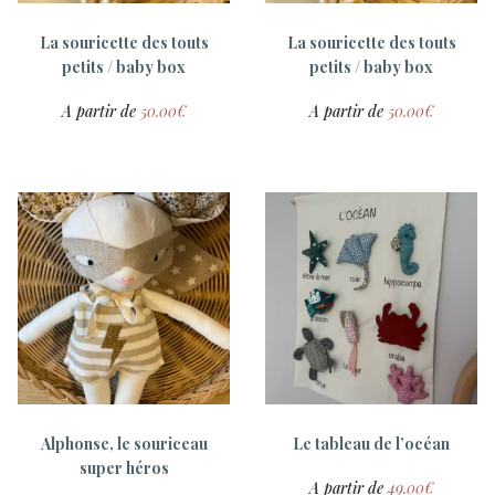
La souricette des touts
La souricette des touts
petits / baby box
petits / baby box
A partir de
50.00
€
A partir de
50.00
€
Sac à doudou personnalisé
Gilet tricoté main pour
Lapinous et lapinettes
15.00
€
15.00
€
Alphonse, le souriceau
Le tableau de l’océan
super héros
A partir de
49.00
€