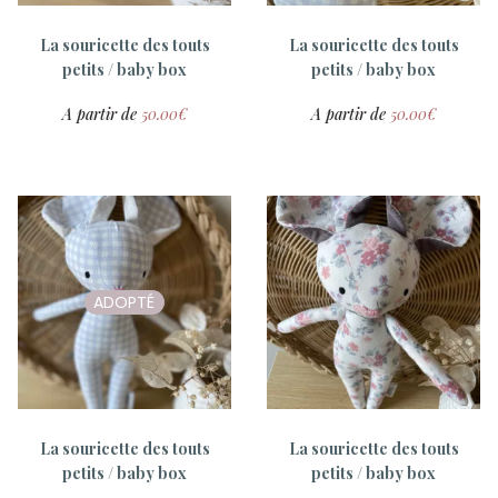
La souricette des touts
La souricette des touts
ADOPTÉ
petits / baby box
petits / baby box
A partir de
50.00
€
A partir de
50.00
€
Tambour 1000 bisoux
15.00
€
ADOPTÉ
ADOPTÉ
La souricette des touts
La souricette des touts
petits / baby box
petits / baby box