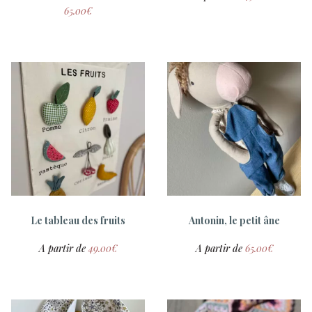
65.00
€
Gilet tricoté main pour
Lapinous et lapinettes
15.00
€
Le tableau des fruits
Antonin, le petit âne
A partir de
49.00
€
A partir de
65.00
€