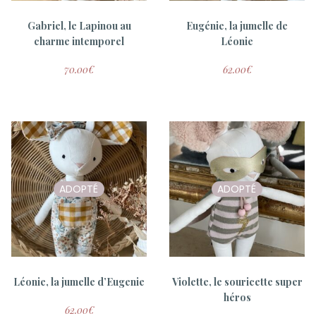
Lili-Rose – Collab gang de
Gamins
Gabriel, le Lapinou au
Eugénie, la jumelle de
charme intemporel
Léonie
20.00
€
70.00
€
62.00
€
ADOPTÉ
ADOPTÉ
ADOPTÉ
Lila – Collab gang de
Lilou – Collab gang de
Gamins
Gamins
Léonie, la jumelle d’Eugenie
Violette, le souricette super
héros
15.00
€
15.00
€
62.00
€