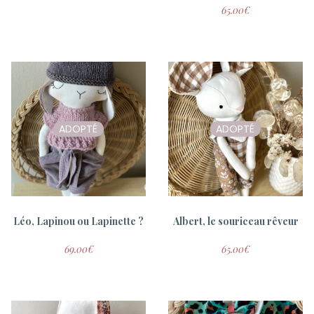
65.00
€
ADOPTÉ
ADOPTÉ
Eloïse , poupon et vêtements
Basile , poupon et vêtements
A partir de
8.00
€
A partir de
45.00
€
Léo, Lapinou ou Lapinette ?
Albert, le souriceau rêveur
69.00
€
65.00
€
ADOPTÉ