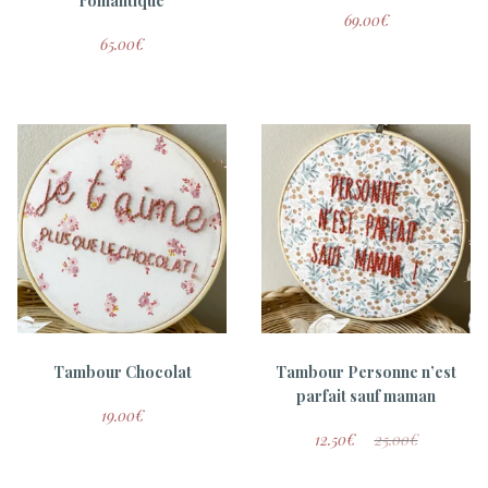
romantique
69.00
€
65.00
€
Tambour Chocolat
Tambour Personne n’est
parfait sauf maman
19.00
€
12.50
€
25.00
€