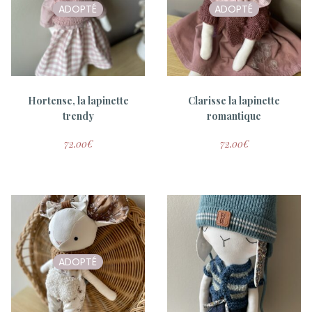
ADOPTÉ
ADOPTÉ
Tambour AmourHeuse
Tambour Me & You
7.50
€
15.00
€
7.50
€
15.00
€
Hortense, la lapinette
Clarisse la lapinette
trendy
romantique
72.00
€
72.00
€
ADOPTÉ
Tambour Psst I love you
Tambour Viens on s’aime