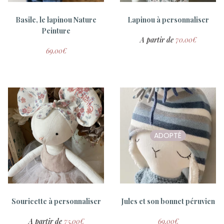
Basile, le lapinou Nature
Lapinou à personnaliser
Peinture
A partir de
70.00
€
69.00
€
ADOPTÉ
Tambour Love
Paulette, la lapinette
ADOPTÉ
15.00
€
65.00
€
Souricette à personnaliser
Jules et son bonnet péruvien
A partir de
75.00
€
69.00
€