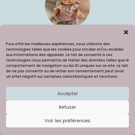
Les habits de poupées
Pour offrir les meilleures expériences, nous utilisons des
technologies telles que les cookies pour stocker et/ou accéder
aux informations des appareils. Le fait de consentir à ces
technologies nous permettra de traiter des données telles que le
Toute la garde robe pour les poupons Gordi (34cm), du
comportement de navigation ou les ID uniques sur ce site. Le fait
de ne pas consentir ou de retirer son consentement peut avoir
petit béguin, aux chaussons ou à la barboteuse, un
un effet négatif sur certaines caractéristiques et fonctions.
univers magique et enfantin.
Et comme toute la collection, les vêtements sont
Accepter
fabriqués à partir de tissus recyclés.
Refuser
Voir les préférences