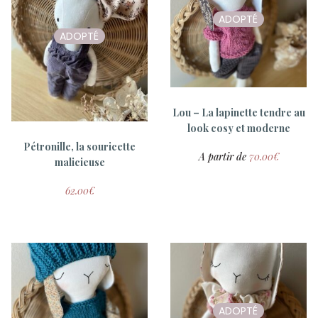
ADOPTÉ
ADOPTÉ
ADOPTÉ
Valentin, le souriceau
Lou – La lapinette tendre au
Hortense, la souricette
matchy-matchy de la collab
matchy-matchy de la collab
look cosy et moderne
avec Relinette
avec Relinette
Pétronille, la souricette
A partir de
70.00
€
malicieuse
60.00
€
60.00
€
62.00
€
ADOPTÉ
ADOPTÉ