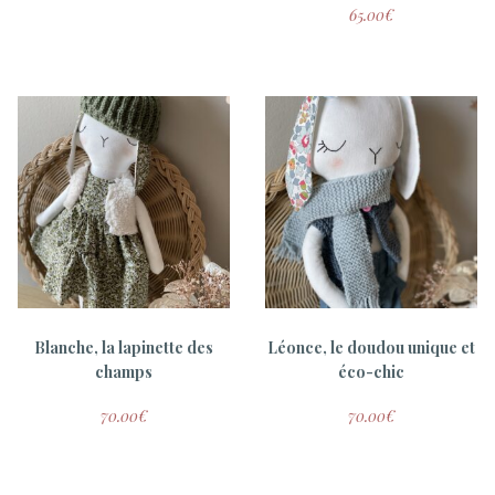
65.00
€
ADOPTÉ
Lilie – Collab gang de
Lila, la souricette du
Gamins
printemps
Blanche, la lapinette des
Léonce, le doudou unique et
champs
éco-chic
15.00
€
60.00
€
70.00
€
70.00
€