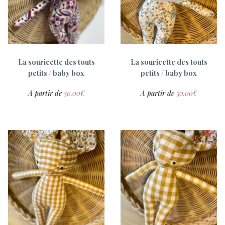
Lulu , poupon et vêtements
A partir de
8.00
€
La souricette des touts
La souricette des touts
petits / baby box
petits / baby box
A partir de
50.00
€
A partir de
50.00
€
Alix , poupon et vêtements
Agathe , poupon et
vêtements
A partir de
8.00
€
A partir de
8.00
€