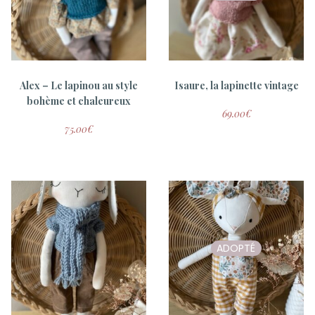
Jasmine, la belle des champs
Louis – Collab gang de
Gamins
Alex – Le lapinou au style
Isaure, la lapinette vintage
60.00
€
bohème et chaleureux
20.00
€
69.00
€
75.00
€
ADOPTÉ
ADOPTÉ