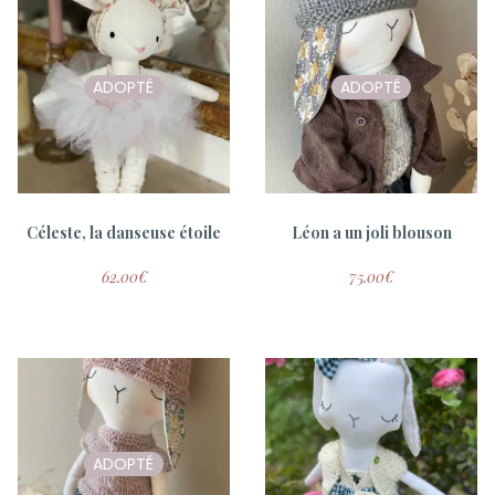
Baby Box Lou
ADOPTÉ
ADOPTÉ
75.00
€
Céleste, la danseuse étoile
Léon a un joli blouson
62.00
€
75.00
€
Doudou à machouiller
Coussin brodé BONHEUR
ADOPTÉ
25.00
€
35.00
€