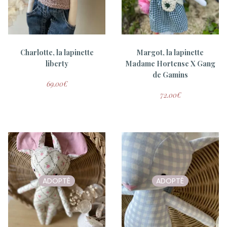
Charlotte, la lapinette
Margot, la lapinette
liberty
Madame Hortense X Gang
de Gamins
ADOPTÉ
69.00
€
72.00
€
Coussin brodé AMOUR
Coussin brodé RÊVE
35.00
€
35.00
€
ADOPTÉ
ADOPTÉ