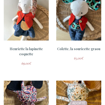
Tom , poupon et vêtements
Alba, la lapinette
A partir de
8.00
€
69.00
€
Henriette la lapinette
Colette, la souricette graou
coquette
65.00
€
69.00
€
ADOPTÉ