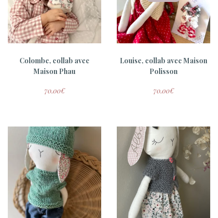
Baby Box Bénédicte
Tambour à personnaliser
(13cm)
75.00
€
15.00
€
Colombe, collab avec
Louise, collab avec Maison
Maison Phau
Polisson
70.00
€
70.00
€
Mia, le garçon manqué
69.00
€