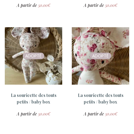
A partir de
50.00
€
A partir de
50.00
€
Tambour Bad Girl
Juliette la souricette
danseuse
15.00
€
50.00
€
ADOPTÉ
ADOPTÉ
La souricette des touts
La souricette des touts
petits / baby box
petits / baby box
A partir de
50.00
€
A partir de
50.00
€