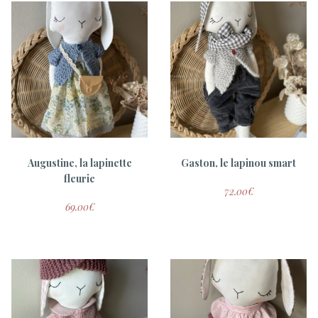
ADOPTÉ
Elsa, la lapinette bohème
Augustine, la lapinette
Gaston, le lapinou smart
60.00
€
fleurie
72.00
€
69.00
€