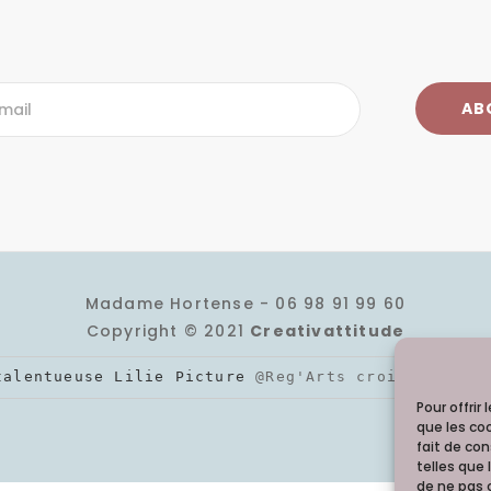
Madame Hortense - 06 98 91 99 60
Copyright © 2021
Creativattitude
talentueuse Lilie Picture 
@Reg'Arts croisés
 pour 
Pour offrir
que les co
fait de co
telles que 
de ne pas 