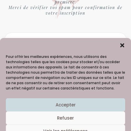
première.
Merci de vérifier vos spam pour confirmation de
votre inscription
Pour offrir les meilleures expériences, nous utilisons des
technologies telles que les cookies pour stocker et/ou accéder
aux informations des appareils. Le fait de consentir à ces
technologies nous permettra de traiter des données telles que le
comportement de navigation ou les ID uniques sur ce site. Le fait
de ne pas consentir ou de retirer son consentement peut avoir
un effet négatif sur certaines caractéristiques et fonctions.
Madame Hortense - 06 98 91 99 60
Accepter
Copyright © 2021
Creativattitude
Merci à la talentueuse Lilie Picture 
@Reg'Arts 
Refuser