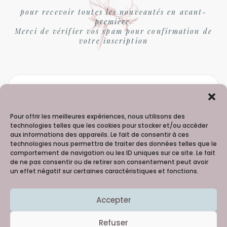
pour recevoir toutes les nouveautés en avant-
première.
Merci de vérifier vos spam pour confirmation de
votre inscription
Pour offrir les meilleures expériences, nous utilisons des
technologies telles que les cookies pour stocker et/ou accéder
aux informations des appareils. Le fait de consentir à ces
technologies nous permettra de traiter des données telles que le
comportement de navigation ou les ID uniques sur ce site. Le fait
de ne pas consentir ou de retirer son consentement peut avoir
un effet négatif sur certaines caractéristiques et fonctions.
Madame Hortense - 06 98 91 99 60
Accepter
Copyright © 2021
Creativattitude
Merci à la talentueuse Lilie Picture 
@Reg'Arts 
Refuser