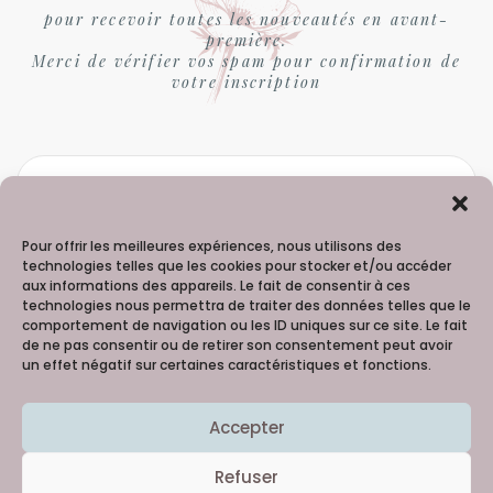
pour recevoir toutes les nouveautés en avant-
première.
Merci de vérifier vos spam pour confirmation de
votre inscription
Pour offrir les meilleures expériences, nous utilisons des
technologies telles que les cookies pour stocker et/ou accéder
aux informations des appareils. Le fait de consentir à ces
technologies nous permettra de traiter des données telles que le
comportement de navigation ou les ID uniques sur ce site. Le fait
de ne pas consentir ou de retirer son consentement peut avoir
un effet négatif sur certaines caractéristiques et fonctions.
Madame Hortense - 06 98 91 99 60
Accepter
Copyright © 2021
Creativattitude
Merci à la talentueuse Lilie Picture 
@Reg'Arts 
Refuser