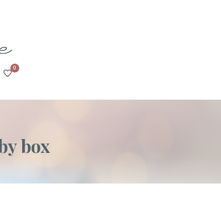
0
aby box