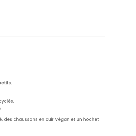
etits.
cyclés.
)
é, des chaussons en cuir Végan et un hochet