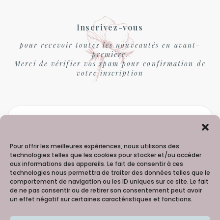
Inscrivez-vous
pour recevoir toutes les nouveautés en avant-
première.
Merci de vérifier vos spam pour confirmation de
votre inscription
Pour offrir les meilleures expériences, nous utilisons des
technologies telles que les cookies pour stocker et/ou accéder
aux informations des appareils. Le fait de consentir à ces
technologies nous permettra de traiter des données telles que le
comportement de navigation ou les ID uniques sur ce site. Le fait
de ne pas consentir ou de retirer son consentement peut avoir
un effet négatif sur certaines caractéristiques et fonctions.
Madame Hortense - 06 98 91 99 60