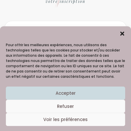
votre inscription
Pour offrir les meilleures expériences, nous utilisons des
technologies telles que les cookies pour stocker et/ou accéder
aux informations des appareils. Le fait de consentir à ces
technologies nous permettra de traiter des données telles que le
comportement de navigation ou les ID uniques sur ce site. Le fait
de ne pas consentir ou de retirer son consentement peut avoir
un effet négatif sur certaines caractéristiques et fonctions.
Madame Hortense - 06 98 91 99 60
Accepter
Copyright © 2021
Creativattitude
Refuser
Merci à la talentueuse Lilie Picture 
@Reg'Arts 
Voir les préférences