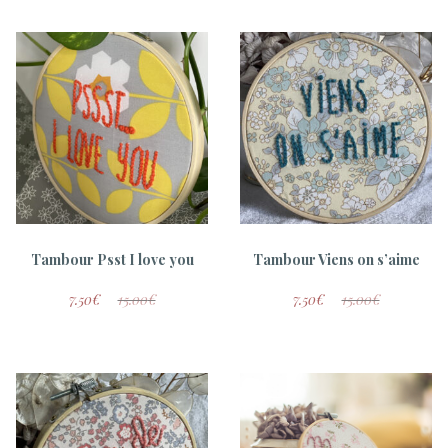
Tambour Psst I love you
Tambour Viens on s’aime
7.50
€
15.00
€
7.50
€
15.00
€