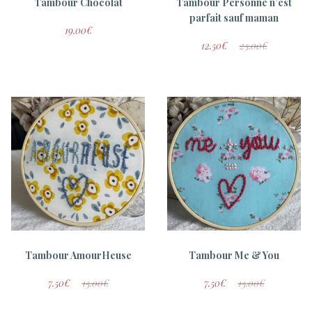
Tambour Chocolat
Tambour Personne n’est
parfait sauf maman
19.00
€
12.50
€
25.00
€
Tambour AmourHeuse
Tambour Me & You
7.50
€
15.00
€
7.50
€
15.00
€