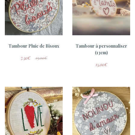
Tambour Pluie de Bisoux
Tambour à personnaliser
(13cm)
7.50
€
15.00
€
15.00
€