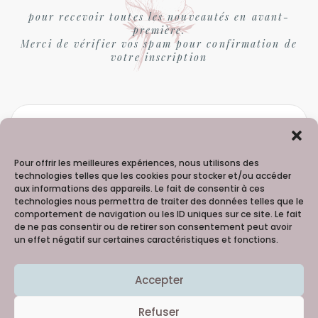
pour recevoir toutes les nouveautés en avant-
première.
Merci de vérifier vos spam pour confirmation de
votre inscription
Pour offrir les meilleures expériences, nous utilisons des
technologies telles que les cookies pour stocker et/ou accéder
aux informations des appareils. Le fait de consentir à ces
technologies nous permettra de traiter des données telles que le
comportement de navigation ou les ID uniques sur ce site. Le fait
de ne pas consentir ou de retirer son consentement peut avoir
un effet négatif sur certaines caractéristiques et fonctions.
Madame Hortense - 06 98 91 99 60
Accepter
Copyright © 2021
Creativattitude
Merci à la talentueuse Lilie Picture 
@Reg'Arts 
Refuser