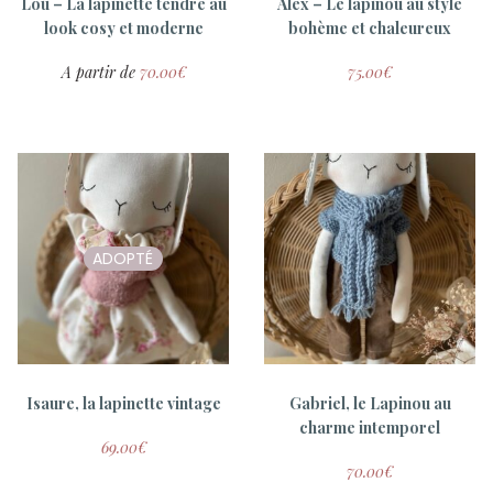
Lou – La lapinette tendre au
Alex – Le lapinou au style
look cosy et moderne
bohème et chaleureux
A partir de
70.00
€
75.00
€
ADOPTÉ
Isaure, la lapinette vintage
Gabriel, le Lapinou au
charme intemporel
69.00
€
70.00
€