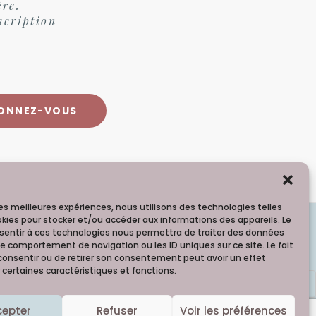
ère.
scription
 les meilleures expériences, nous utilisons des technologies telles
okies pour stocker et/ou accéder aux informations des appareils. Le
nsentir à ces technologies nous permettra de traiter des données
le comportement de navigation ou les ID uniques sur ce site. Le fait
consentir ou de retirer son consentement peut avoir un effet
 certaines caractéristiques et fonctions.
les photos !
cepter
Refuser
Voir les préférences