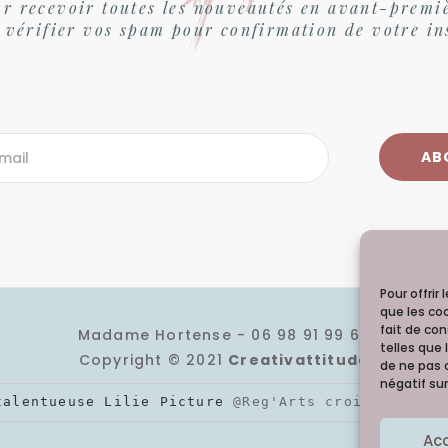
r recevoir toutes les nouveautés en avant-premi
 vérifier vos spam pour confirmation de votre in
Pour offrir
que les co
fait de co
Madame Hortense - 06 98 91 99 60
telles que 
Copyright © 2021
Creativattitude
de ne pas 
négatif sur
talentueuse Lilie Picture 
@Reg'Arts croisés
 pour 
Ac