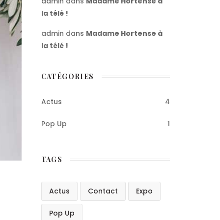
admin
dans
Madame Hortense à
la télé !
admin
dans
Madame Hortense à
la télé !
CATÉGORIES
Actus
4
Pop Up
1
TAGS
Actus
Contact
Expo
Pop Up